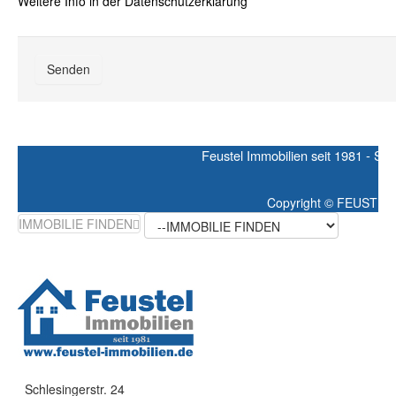
Weitere Info in der Datenschutzerklärung
Feustel Immobilien seit 1981 - Schle
Copyright ©
FEUSTEL IMM
IMMOBILIE FINDEN
Schlesingerstr. 24