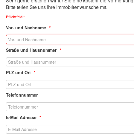
Sehr gerne erstellen wir für Sie eine kostenfreie Vormerkung.
B
Bitte teilen Sie uns Ihre Immobilienwünsche mit.
Pflichtfeld *
Vor- und Nachname
Straße und Hausnummer
PLZ und Ort
Telefonnummer
E-Mail Adresse