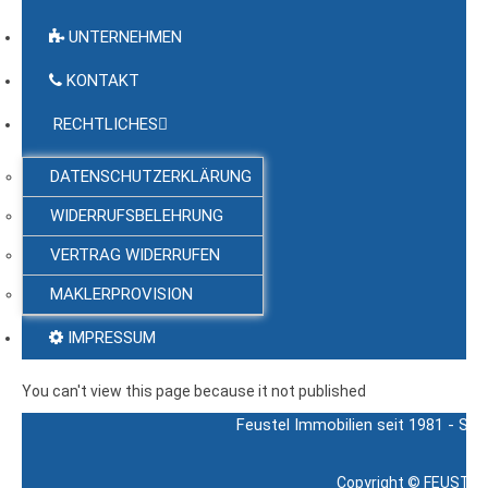
UNTERNEHMEN
KONTAKT
RECHTLICHES
DATENSCHUTZERKLÄRUNG
WIDERRUFSBELEHRUNG
VERTRAG WIDERRUFEN
MAKLERPROVISION
IMPRESSUM
You can't view this page because it not published
Feustel Immobilien seit 1981 - Sch
Copyright ©
FEUSTEL 