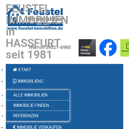
FEUSTEL
IMMOBILIEN
in
HASSFURT
Telefon 09521-6980
seit 1981
START
IMMOBILIEN
ALLE IMMOBILIEN
IMMOBILIE FINDEN
REFERENZEN
IMMOBILIE VERKAUFEN