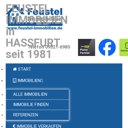
FEUSTEL
IMMOBILIEN
in
HASSFURT
Telefon 09521-6980
seit 1981
START
IMMOBILIEN
ALLE IMMOBILIEN
IMMOBILIE FINDEN
REFERENZEN
IMMOBILIE VERKAUFEN