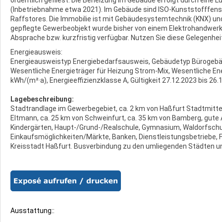
(Inbetriebnahme etwa 2021). Im Gebäude sind ISO-Kunststofffenst
Raffstores. Die Immobilie ist mit Gebäudesystemtechnik (KNX) u
gepflegte Gewerbeobjekt wurde bisher von einem Elektrohandwerk
Absprache bzw. kurzfristig verfügbar. Nutzen Sie diese Gelegenhei
Energieausweis:
Energieausweistyp Energiebedarfsausweis, Gebäudetyp Bürogebäu
Wesentliche Energieträger für Heizung Strom-Mix, Wesentliche E
kWh/(m²·a), Energieeffizienzklasse A, Gültigkeit 27.12.2023 bis 26.
Lagebeschreibung:
Stadtrandlage im Gewerbegebiet, ca. 2 km von Haßfurt Stadtmitte, 
Eltmann, ca. 25 km von Schweinfurt, ca. 35 km von Bamberg, gute 
Kindergärten, Haupt-/Grund-/Realschule, Gymnasium, Waldorfschu
Einkaufsmöglichkeiten/Märkte, Banken, Dienstleistungsbetriebe, 
Kreisstadt Haßfurt. Busverbindung zu den umliegenden Städten 
Ausstattung::