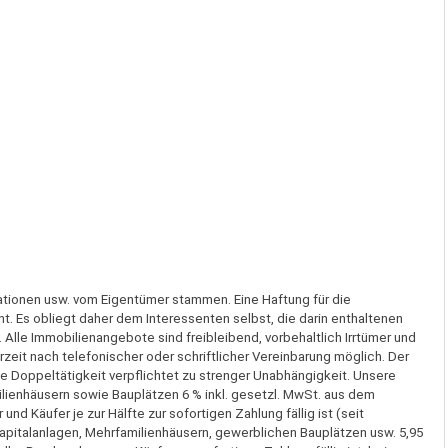
ationen usw. vom Eigentümer stammen. Eine Haftung für die
t. Es obliegt daher dem Interessenten selbst, die darin enthaltenen
 Alle Immobilienangebote sind freibleibend, vorbehaltlich Irrtümer und
eit nach telefonischer oder schriftlicher Vereinbarung möglich. Der
 die Doppeltätigkeit verpflichtet zu strenger Unabhängigkeit. Unsere
ienhäusern sowie Bauplätzen 6 % inkl. gesetzl. MwSt. aus dem
nd Käufer je zur Hälfte zur sofortigen Zahlung fällig ist (seit
pitalanlagen, Mehrfamilienhäusern, gewerblichen Bauplätzen usw. 5,95