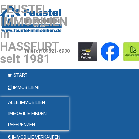
FEUSTEL
IMMOBILIEN
in
HASSFURT
Telefon 09521-6980
seit 1981
START
IMMOBILIEN
ALLE IMMOBILIEN
IMMOBILIE FINDEN
REFERENZEN
IMMOBILIE VERKAUFEN