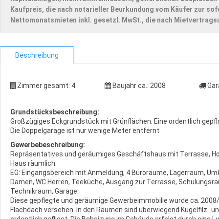
Kaufpreis, die nach notarieller Beurkundung vom Käufer zur sofo
Nettomonatsmieten inkl. gesetzl. MwSt., die nach Mietvertragsu
Beschreibung
Zimmer gesamt:
4
Baujahr ca.:
2008
Gar
Grundstücksbeschreibung:
Großzügiges Eckgrundstück mit Grünflächen. Eine ordentlich gepfla
Die Doppelgarage ist nur wenige Meter entfernt.
Gewerbebeschreibung:
Repräsentatives und geräumiges Geschäftshaus mit Terrasse, Ho
Haus räumlich:
EG: Eingangsbereich mit Anmeldung, 4 Büroräume, Lagerraum, Um
Damen, WC Herren, Teeküche, Ausgang zur Terrasse, Schulungsraum
Technikraum, Garage.
Diese gepflegte und geräumige Gewerbeimmobilie wurde ca. 2008/
Flachdach versehen. In den Räumen sind überwiegend Kugelfilz- und
ordentlich gefliest. Die Beheizung im Gebäude erfolgt durch eine