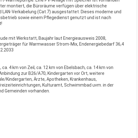
er montiert, die Büroräume verfügen über elektrische
nd LAN-Verkabelung (Cat.7) ausgestattet. Dieses moderne und
sbetrieb sowie einem Pflegedienst genutzt und ist nach
t!
de mit Werkstatt, Baujahr laut Energieausweis 2008,
nergieträger für Warmwasser Strom-Mix, Endenergiebedarf 36,4
12.2033
ca. 4 km von Zeil, ca. 12 km von Ebelsbach, ca. 14 km von
Anbindung zur B26/A70, Kindergarten vor Ort, weitere
le/Kindergarten, Ärzte, Apotheken, Krankenhaus,
Freizeiteinrichtungen, Kulturamt, Schwimmbad uvm. in der
und Gemeinden vorhanden.