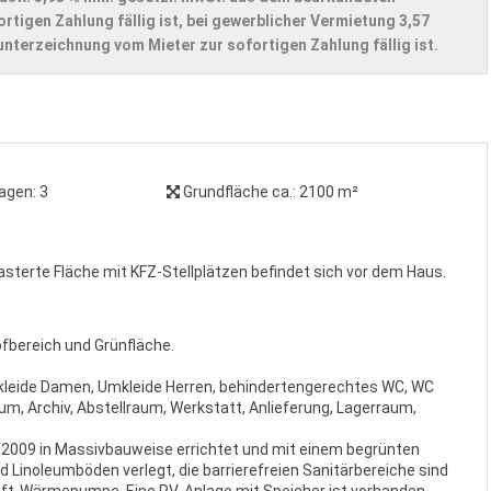
rtigen Zahlung fällig ist, bei gewerblicher Vermietung 3,57
nterzeichnung vom Mieter zur sofortigen Zahlung fällig ist.
agen:
3
Grundfläche ca.:
2100 m²
sterte Fläche mit KFZ-Stellplätzen befindet sich vor dem Haus.
fbereich und Grünfläche.
kleide Damen, Umkleide Herren, behindertengerechtes WC, WC
, Archiv, Abstellraum, Werkstatt, Anlieferung, Lagerraum,
2009 in Massivbauweise errichtet und mit einem begrünten
 Linoleumböden verlegt, die barrierefreien Sanitärbereiche sind
 Luft-Wärmepumpe. Eine PV-Anlage mit Speicher ist vorhanden