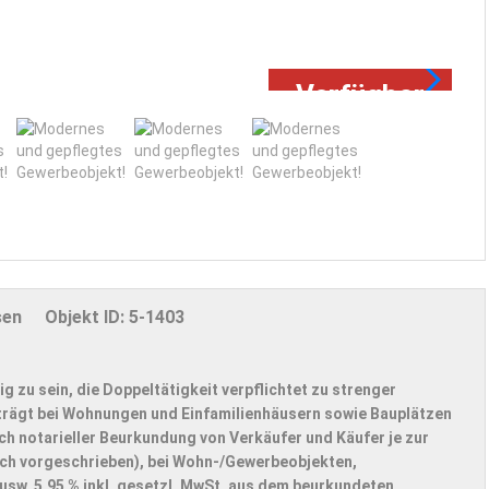
Ve
Verfügbar
sen
Objekt ID:
5-1403
ig zu sein, die Doppeltätigkeit verpflichtet zu strenger
trägt bei Wohnungen und Einfamilienhäusern sowie Bauplätzen
ch notarieller Beurkundung von Verkäufer und Käufer je zur
zlich vorgeschrieben), bei Wohn-/Gewerbeobjekten,
usw. 5,95 % inkl. gesetzl. MwSt. aus dem beurkundeten