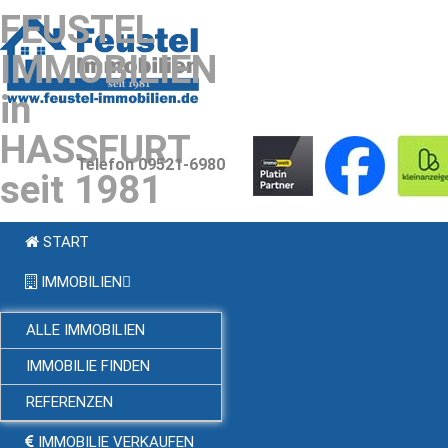
FEUSTEL
IMMOBILIEN
in
HASSFURT
Telefon 09521-6980
seit 1981
START
IMMOBILIEN
ALLE IMMOBILIEN
IMMOBILIE FINDEN
REFERENZEN
IMMOBILIE VERKAUFEN