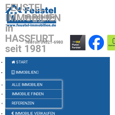
FEUSTEL
IMMOBILIEN
in
HASSFURT
Telefon 09521-6980
seit 1981
START
IMMOBILIEN
ALLE IMMOBILIEN
IMMOBILIE FINDEN
REFERENZEN
IMMOBILIE VERKAUFEN