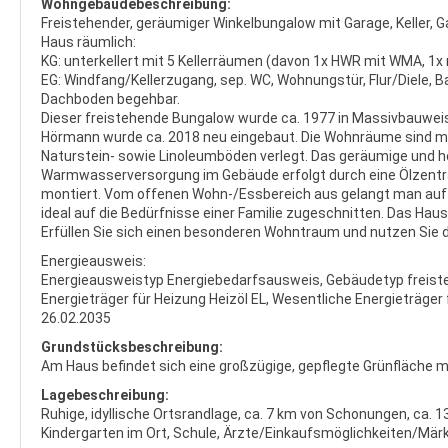
Wohngebäudebeschreibung:
Freistehender, geräumiger Winkelbungalow mit Garage, Keller, G
Haus räumlich:
KG: unterkellert mit 5 Kellerräumen (davon 1x HWR mit WMA, 1x
EG: Windfang/Kellerzugang, sep. WC, Wohnungstür, Flur/Diele,
Dachboden begehbar.
Dieser freistehende Bungalow wurde ca. 1977 in Massivbauweise
Hörmann wurde ca. 2018 neu eingebaut. Die Wohnräume sind mi
Naturstein- sowie Linoleumböden verlegt. Das geräumige und h
Warmwasserversorgung im Gebäude erfolgt durch eine Ölzentral
montiert. Vom offenen Wohn-/Essbereich aus gelangt man auf di
ideal auf die Bedürfnisse einer Familie zugeschnitten. Das Haus i
Erfüllen Sie sich einen besonderen Wohntraum und nutzen Sie d
Energieausweis:
Energieausweistyp Energiebedarfsausweis, Gebäudetyp freiste
Energieträger für Heizung Heizöl EL, Wesentliche Energieträger
26.02.2035
Grundstücksbeschreibung:
Am Haus befindet sich eine großzügige, gepflegte Grünfläche m
Lagebeschreibung:
Ruhige, idyllische Ortsrandlage, ca. 7 km von Schonungen, ca.
Kindergarten im Ort, Schule, Ärzte/Einkaufsmöglichkeiten/Märk