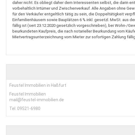
daher nicht. Es obliegt daher dem Interessenten selbst, die darin e
vorbehaltlich Irrtümer und Zwischenverkauf. Alle Angaben ohne Gewäh
für den Verkäufer entgeltlich tätig zu sein, die Doppeltätigkeit v
Einfamilienhäusern sowie Bauplätzen 6 % inkl. gesetzl. MwSt. aus de
fällig ist (seit 23.12.2020 gesetzlich vorgeschrieben), bei Wohn-/G
beurkundeten Kaufpreis, die nach notarieller Beurkundung vom Käufer
Mietvertragsunterzeichnung vom Mieter zur sofortigen Zahlung fällig 
Feustel Immobilien in Haßfurt
Feustel Immobilien
mail@feustel-immobilien.de
Tel. 09521-6980