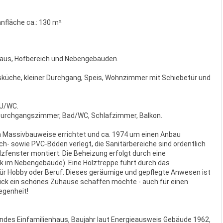
nfläche ca.:
130 m²
haus, Hofbereich und Nebengebäuden.
sküche, kleiner Durchgang, Speis, Wohnzimmer mit Schiebetür und
DU/WC.
Durchgangszimmer, Bad/WC, Schlafzimmer, Balkon.
in Massivbauweise errichtet und ca. 1974 um einen Anbau
h- sowie PVC-Böden verlegt, die Sanitärbereiche sind ordentlich
lzfenster montiert. Die Beheizung erfolgt durch eine
nk im Nebengebäude). Eine Holztreppe führt durch das
ür Hobby oder Beruf. Dieses geräumige und gepflegte Anwesen ist
hick ein schönes Zuhause schaffen möchte - auch für einen
egenheit!
des Einfamilienhaus, Baujahr laut Energieausweis Gebäude 1962,