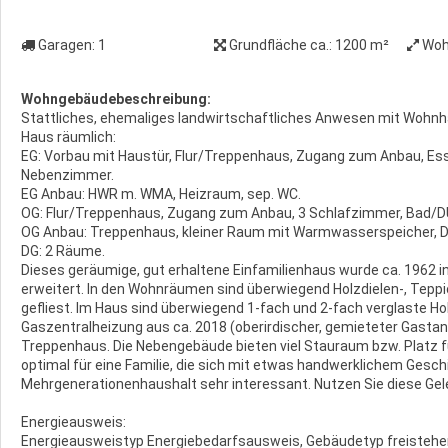
Garagen:
1
Grundfläche ca.:
1200 m²
Woh
Wohngebäudebeschreibung:
Stattliches, ehemaliges landwirtschaftliches Anwesen mit Wohn
Haus räumlich:
EG: Vorbau mit Haustür, Flur/Treppenhaus, Zugang zum Anbau, Es
Nebenzimmer.
EG Anbau: HWR m. WMA, Heizraum, sep. WC.
OG: Flur/Treppenhaus, Zugang zum Anbau, 3 Schlafzimmer, Bad/
OG Anbau: Treppenhaus, kleiner Raum mit Warmwasserspeicher, 
DG: 2 Räume.
Dieses geräumige, gut erhaltene Einfamilienhaus wurde ca. 1962 
erweitert. In den Wohnräumen sind überwiegend Holzdielen-, Teppic
gefliest. Im Haus sind überwiegend 1-fach und 2-fach verglaste Ho
Gaszentralheizung aus ca. 2018 (oberirdischer, gemieteter Gasta
Treppenhaus. Die Nebengebäude bieten viel Stauraum bzw. Platz f
optimal für eine Familie, die sich mit etwas handwerklichem Gesc
Mehrgenerationenhaushalt sehr interessant. Nutzen Sie diese Gel
Energieausweis:
Energieausweistyp Energiebedarfsausweis, Gebäudetyp freistehen