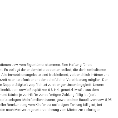
ationen usw. vom Eigentümer stammen. Eine Haftung für die
t. Es obliegt daher dem Interessenten selbst, die darin enthaltenen
 Alle Immobilienangebote sind freibleibend, vorbehaltlich Irrtümer und
eit nach telefonischer oder schriftlicher Vereinbarung möglich. Der
 die Doppeltätigkeit verpflichtet zu strenger Unabhängigkeit. Unsere
ienhäusern sowie Bauplätzen 6 % inkl. gesetzl. MwSt. aus dem
nd Käufer je zur Hälfte zur sofortigen Zahlung fällig ist (seit
pitalanlagen, Mehrfamilienhäusern, gewerblichen Bauplätzen usw. 5,95
ller Beurkundung vom Käufer zur sofortigen Zahlung fällig ist, bei
 die nach Mietvertragsunterzeichnung vom Mieter zur sofortigen