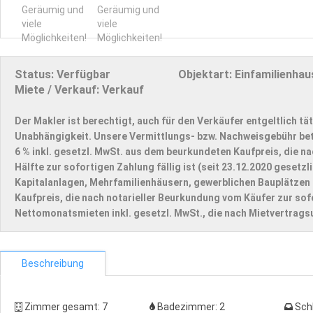
Status:
Verfügbar
Objektart:
Einfamilienhau
Miete / Verkauf:
Verkauf
Der Makler ist berechtigt, auch für den Verkäufer entgeltlich tät
Unabhängigkeit. Unsere Vermittlungs- bzw. Nachweisgebühr be
6 % inkl. gesetzl. MwSt. aus dem beurkundeten Kaufpreis, die na
Hälfte zur sofortigen Zahlung fällig ist (seit 23.12.2020 geset
Kapitalanlagen, Mehrfamilienhäusern, gewerblichen Bauplätzen 
Kaufpreis, die nach notarieller Beurkundung vom Käufer zur sofo
Nettomonatsmieten inkl. gesetzl. MwSt., die nach Mietvertragsu
Beschreibung
Zimmer gesamt:
7
Badezimmer:
2
Sch