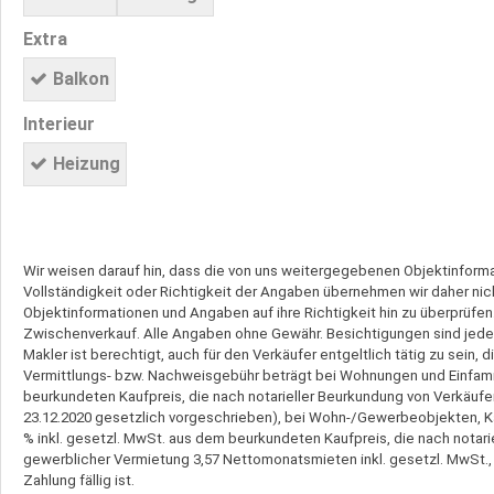
Extra
Balkon
Interieur
Heizung
Wir weisen darauf hin, dass die von uns weitergegebenen Objektinform
Vollständigkeit oder Richtigkeit der Angaben übernehmen wir daher nich
Objektinformationen und Angaben auf ihre Richtigkeit hin zu überprüfen.
Zwischenverkauf. Alle Angaben ohne Gewähr. Besichtigungen sind jederz
Makler ist berechtigt, auch für den Verkäufer entgeltlich tätig zu sein,
Vermittlungs- bzw. Nachweisgebühr beträgt bei Wohnungen und Einfamil
beurkundeten Kaufpreis, die nach notarieller Beurkundung von Verkäufer u
23.12.2020 gesetzlich vorgeschrieben), bei Wohn-/Gewerbeobjekten, Ka
% inkl. gesetzl. MwSt. aus dem beurkundeten Kaufpreis, die nach notarie
gewerblicher Vermietung 3,57 Nettomonatsmieten inkl. gesetzl. MwSt.,
Zahlung fällig ist.