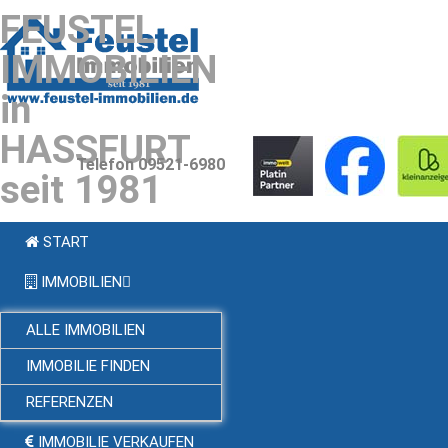
FEUSTEL
IMMOBILIEN
in
HASSFURT
Telefon 09521-6980
seit 1981
START
IMMOBILIEN
ALLE IMMOBILIEN
IMMOBILIE FINDEN
REFERENZEN
IMMOBILIE VERKAUFEN