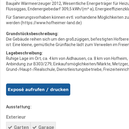
Baujahr Wärmeerzeuger 2012, Wesentliche Energieträger für Heiz
Flüssiggas, Endenergiebedarf 309,5 kWh/(m²·a), Energieeffizienzkla
Für Sanierungsvorhaben können evtl. vorhandene Möglichkeiten z
werden (https://www.hofheimer-land.de)
Grundstücksbeschreibung:
Die Gebäude reihen sich um den großzügigen, befestigten Hofbereic
ist. Eine kleine, gemütliche Grünfläche lädt zum Verweilen im Freien
Lagebeschreibung:
Ruhige Lage im Ort, ca. 4 km von Aidhausen, ca. 8 km von Hofheim,
Anbindung zur B303/279, Einkaufsmöglichkeiten/Märkte, Metzger, 
Grund-/Haupt-/Realschule, Dienstleistungsbetriebe, Freizeiteinr
Ausstattung::
Exterieur
Garten
Garage