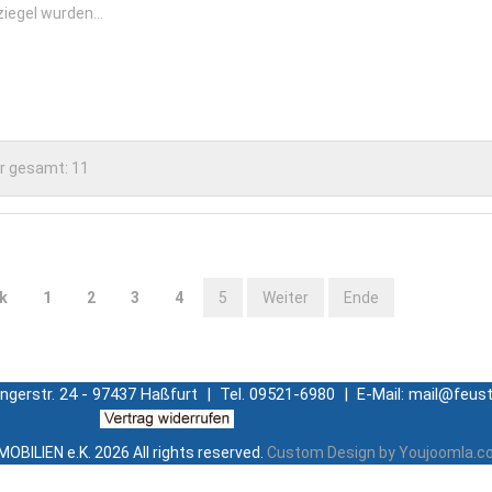
ziegel wurden...
r gesamt:
11
k
1
2
3
4
5
Weiter
Ende
ingerstr. 24 - 97437 Haßfurt | Tel. 09521-6980 | E-Mail: mail@feust
OBILIEN e.K.
2026 All rights reserved.
Custom Design by Youjoomla.