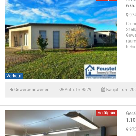
675
97
Grun
Stell
Gewe
räum
behi
Verkauf
Gewerbeanwesen
Aufrufe:
9529
Baujahr ca.:
20
Verfügbar
Gerä
1.1
97