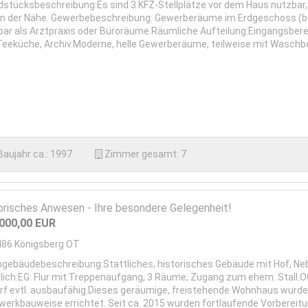
dstücksbeschreibung:Es sind 3 KFZ-Stellplätze vor dem Haus nutzbar, 
 in der Nähe. Gewerbebeschreibung: Gewerberäume im Erdgeschoss (bar
bar als Arztpraxis oder Büroräume.Räumliche Aufteilung:Eingangsbere
Teeküche, Archiv.Moderne, helle Gewerberäume, teilweise mit Waschbe
Baujahr ca.:
1997
Zimmer gesamt:
7
orisches Anwesen - Ihre besondere Gelegenheit!
.000,00
EUR
486
Königsberg OT
gebäudebeschreibung:Stattliches, historisches Gebäude mit Hof, N
lich:EG: Flur mit Treppenaufgang, 3 Räume, Zugang zum ehem. Stall.OG:
rf evtl. ausbaufähig.Dieses geräumige, freistehende Wohnhaus wurde ca
werkbauweise errichtet. Seit ca. 2015 wurden fortlaufende Vorbereitu