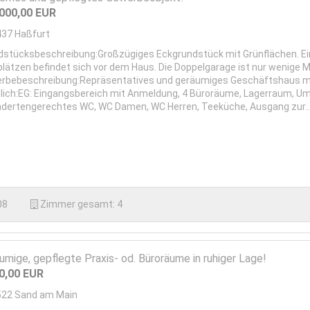
.000,00
EUR
437
Haßfurt
dstücksbeschreibung:Großzügiges Eckgrundstück mit Grünflächen. Eine
plätzen befindet sich vor dem Haus. Die Doppelgarage ist nur wenige M
rbebeschreibung:Repräsentatives und geräumiges Geschäftshaus mit
lich:EG: Eingangsbereich mit Anmeldung, 4 Büroräume, Lagerraum, Um
ndertengerechtes WC, WC Damen, WC Herren, Teeküche, Ausgang zur..
08
Zimmer gesamt:
4
umige, gepflegte Praxis- od. Büroräume in ruhiger Lage!
00,00
EUR
522
Sand am Main