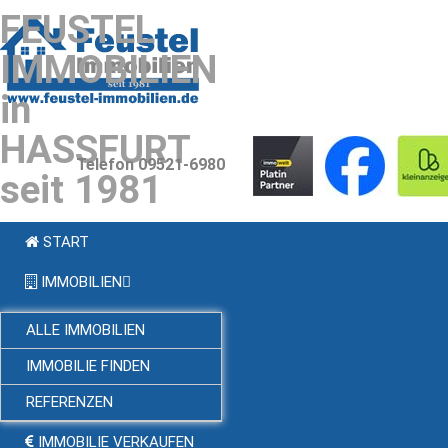
FEUSTEL
IMMOBILIEN
in
HASSFURT
Telefon 09521-6980
seit 1981
START
IMMOBILIEN
ALLE IMMOBILIEN
IMMOBILIE FINDEN
REFERENZEN
IMMOBILIE VERKAUFEN