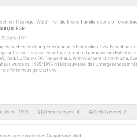
lisch im Thüringer Wald - Für die kleine Familie oder als Ferienobj
.000,00
EUR
673
Eisfeld OT
gebäudebeschreibung: Freistehendes Einfamilien- bzw. Ferienhaus mi
lege unter der Terrasse, Haustür, Zimmer mit gemauertem Holzofen,
 WC, Bad/DU/Sauna.EG: Treppenhaus, Wohn-Essbereich mit Küche, Spe
haus wurde ca. 1995/1996 in Holzbauweise, das Untergeschoss in Mas
r als Ferienhaus genutzt und...
ujahr ca.:
1995
Zimmer gesamt:
4
Schlafzimmer:
2
rnes und gepflegtes Gewerbeobjekt!