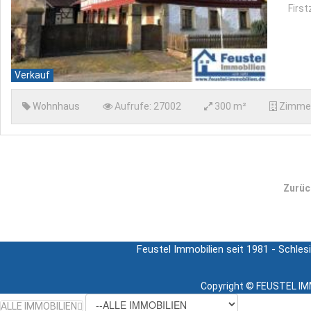
First
Verkauf
Wohnhaus
Aufrufe:
27002
300 m²
Zimme
Zurüc
Feustel Immobilien seit 1981 - Schles
Copyright ©
FEUSTEL IMM
ALLE IMMOBILIEN