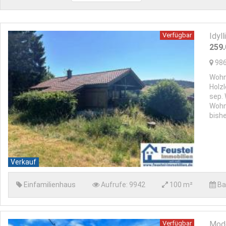
Verfügbar
Idyl
259
98
Wohn
Holz
sep.
Wohn
bishe
Verkauf
Einfamilienhaus
Aufrufe:
9942
100 m²
Ba
Verfügbar
Mode