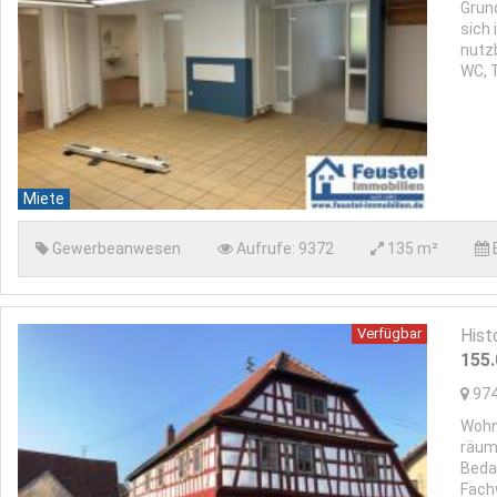
Grun
sich
nutz
WC, 
Miete
Gewerbeanwesen
Aufrufe:
9372
135 m²
Verfügbar
Hist
155
97
Wohn
räum
Beda
Fach