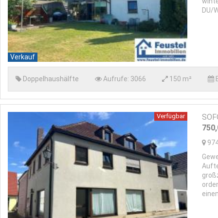
wint
DU/W
Verkauf
Doppelhaushälfte
Aufrufe:
3066
150 m²
Verfügbar
SOFO
750
97
Gewe
Auft
groß
orde
einen