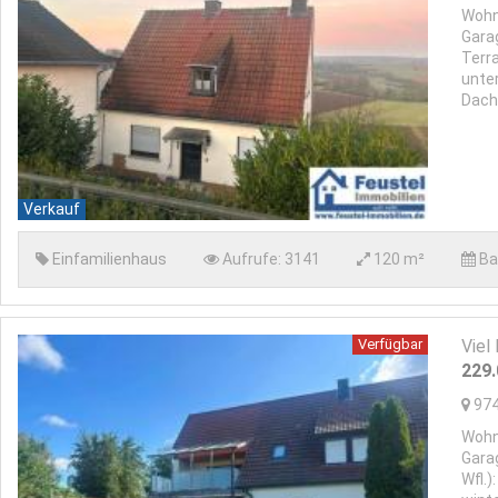
Wohn
Gara
Terr
unte
Dach
Verkauf
Einfamilienhaus
Aufrufe:
3141
120 m²
Ba
Verfügbar
Viel
229
97
Wohn
Gara
Wfl.