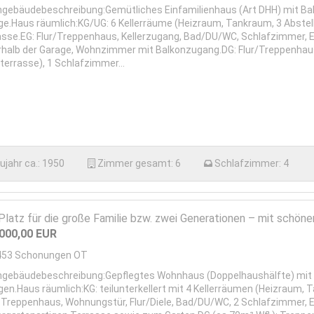
gebäudebeschreibung:Gemütliches Einfamilienhaus (Art DHH) mit Bal
ge.Haus räumlich:KG/UG: 6 Kellerräume (Heizraum, Tankraum, 3 Abste
asse.EG: Flur/Treppenhaus, Kellerzugang, Bad/DU/WC, Schlafzimmer,
rhalb der Garage, Wohnzimmer mit Balkonzugang.DG: Flur/Treppenhau
terrasse), 1 Schlafzimmer...
ujahr ca.:
1950
Zimmer gesamt:
6
Schlafzimmer:
4
 Platz für die große Familie bzw. zwei Generationen – mit schön
.000,00
EUR
453
Schonungen OT
gebäudebeschreibung:Gepflegtes Wohnhaus (Doppelhaushälfte) mit Kel
gen.Haus räumlich:KG: teilunterkellert mit 4 Kellerräumen (Heizraum,
): Treppenhaus, Wohnungstür, Flur/Diele, Bad/DU/WC, 2 Schlafzimmer