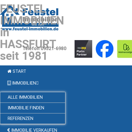
FEUSTEL
IMMOBILIEN
in
HASSFURT
Telefon 09521-6980
seit 1981
START
IMMOBILIEN
ALLE IMMOBILIEN
IMMOBILIE FINDEN
REFERENZEN
IMMOBILIE VERKAUFEN