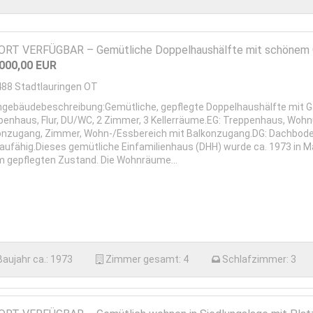
RT VERFÜGBAR – Gemütliche Doppelhaushälfte mit schönem Gru
.000,00
EUR
488
Stadtlauringen OT
gebäudebeschreibung:Gemütliche, gepflegte Doppelhaushälfte mit Ga
penhaus, Flur, DU/WC, 2 Zimmer, 3 Kellerräume.EG: Treppenhaus, Wohn
onzugang, Zimmer, Wohn-/Essbereich mit Balkonzugang.DG: Dachboden 
aufähig.Dieses gemütliche Einfamilienhaus (DHH) wurde ca. 1973 in Ma
m gepflegten Zustand. Die Wohnräume...
Baujahr ca.:
1973
Zimmer gesamt:
4
Schlafzimmer:
3