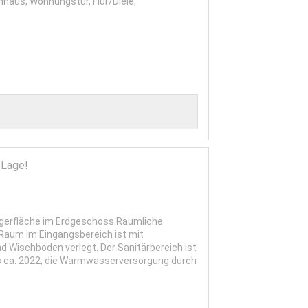
haus, Wohnungstür, Flur/Diele,
 Lage!
agerfläche im Erdgeschoss.Räumliche
 Raum im Eingangsbereich ist mit
d Wischböden verlegt. Der Sanitärbereich ist
aus ca. 2022, die Warmwasserversorgung durch