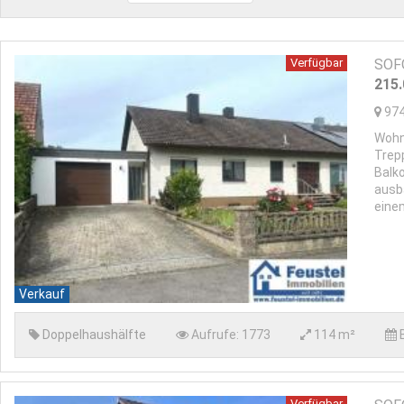
Verfügbar
SOFO
215
97
Wohn
Trep
Balk
ausb
eine
Verkauf
Doppelhaushälfte
Aufrufe:
1773
114 m²
Verfügbar