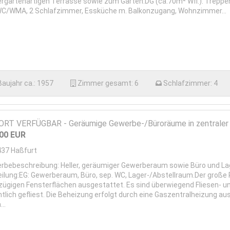
ergartenartigen Terrasse sowie zum Garten.DG (ca.70m² Wfl.): Treppen
C/WMA, 2 Schlafzimmer, Essküche m. Balkonzugang, Wohnzimmer...
Baujahr ca.:
1957
Zimmer gesamt:
6
Schlafzimmer:
4
RT VERFÜGBAR - Geräumige Gewerbe-/Büroräume in zentraler
,00
EUR
437
Haßfurt
rbebeschreibung: Heller, geräumiger Gewerberaum sowie Büro und L
eilung:EG: Gewerberaum, Büro, sep. WC, Lager-/Abstellraum.Der große
zügigen Fensterflächen ausgestattet. Es sind überwiegend Fliesen- un
ntlich gefliest. Die Beheizung erfolgt durch eine Gaszentralheizung 
...