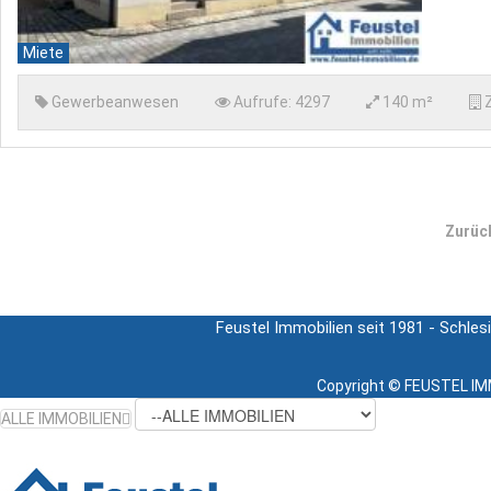
Miete
Gewerbeanwesen
Aufrufe:
4297
140 m²
Zurüc
Feustel Immobilien seit 1981 - Schles
Copyright ©
FEUSTEL IMM
ALLE IMMOBILIEN