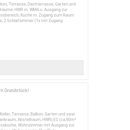
kon, Terrasse, Dachterrasse, Garten und
llräume, HWR m. WMA u. Ausgang zur
 Essbereich, Küche m. Zugang zum Raum
s, 2 Schlafzimmer (1x mit Zugang
em Grundstück!
ler, Terrasse, Balkon, Garten und zwei
 Tankraum, Abstellraum, HWR).EG (ca.80m²
, Essküche, Wohnzimmer mit Ausgang zur