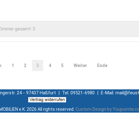
Zimmer gesamt:
3
k
1
2
3
4
5
Weiter
Ende
ingerstr. 24 - 97437 Haßfurt | Tel. 09521-6980 | E-Mail: mail@feust
OBILIEN e.K.
2026 All rights reserved.
Custom Design by Youjoomla.