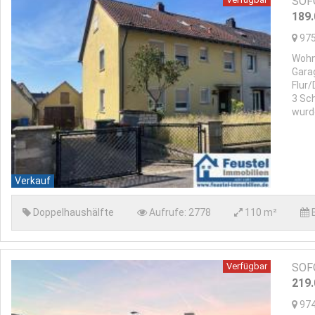
SOFO
189
97
Wohn
Gara
Flur
3 Sc
wurde
Verkauf
Doppelhaushälfte
Aufrufe:
2778
110 m²
Verfügbar
SOFO
219
97