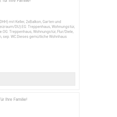
ür Ihre Familie!
H) mit Keller, 2xBalkon, Garten und
/Heizraum/DU).EG: Treppenhaus, Wohnungstür,
.OG: Treppenhaus, Wohnungstür, Flur/Diele,
um, sep. WC.Dieses gemütliche Wohnhaus
r Ihre Familie!