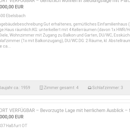
RT VERFÜGBAR – Gemütlich wohnen in Siedlungslage mit Platz f
.000,00
EUR
500
Ebelsbach
gebäudebeschreibung:Gut erhaltenes, gemütliches Einfamilienhaus (DH
ge.Haus räumlich:KG: unterkellert mit 4 Kellerräumen (davon 1x HWR
/Diele, Wohnzimmer mit Zugang zu Balkon und Garten, DU/WC, Essküche
hlafzimmer (1x mit Balkonzugang), DU/WC.DG: 2 Räume, kl. Abstellra
 ca....
Baujahr ca.:
1959
Zimmer gesamt:
4
Schlafzimmer:
3
RT VERFÜGBAR – Bevorzugte Lage mit herrlichem Ausblick – fü
.000,00
EUR
437
Haßfurt OT