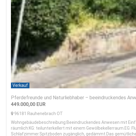
Verkauf
Pferdefreunde und Naturliebhaber – beeindruckendes An
449.000,00
EUR
96181
Rauhenebrach OT
Wohngebäudebeschreibung:Beeindruckendes Anwesen mit Einfam
räumlich:KG: teilunterkellert mit einem Gewölbekellerraum.EG: 
Schlafzimmer.Spitzboden zugänglich, gedämmt.Das gemütliche 