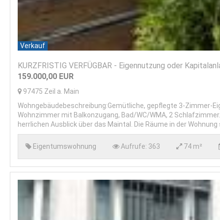
Verkauf
KURZFRISTIG VERFÜGBAR - Eigennutzung oder Kapitalanlag
159.000,00
EUR
97475
Zeil a. Main
Wohngebäudebeschreibung:Gemütliche, gepflegte 3-Zimmer-Eige
Wohnzimmer mit Balkonzugang, Bad/WC/WMA, 2 Schlafzimmer. Di
herrlichen Ausblick über das Maintal. Die Räume in der Wohnung 
Eigentumswohnung
Aufrufe:
363
74 m²