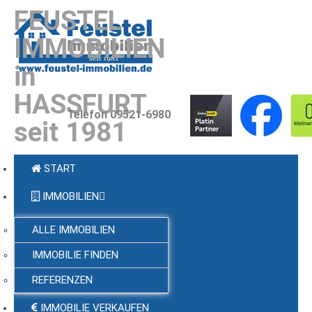
FEUSTEL
IMMOBILIEN
in
HASSFURT
Telefon 09521-6980
seit 1981
START
IMMOBILIEN
ALLE IMMOBILIEN
IMMOBILIE FINDEN
REFERENZEN
IMMOBILIE VERKAUFEN