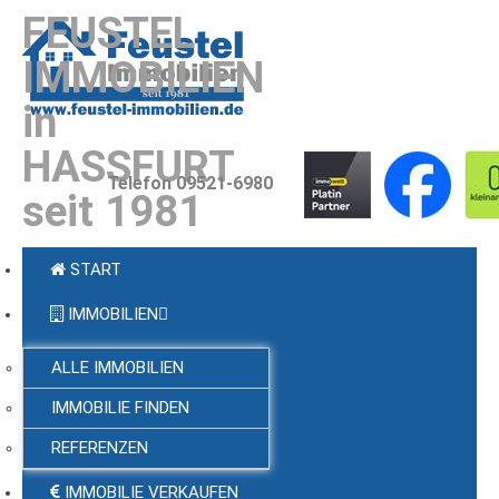
FEUSTEL
IMMOBILIEN
in
HASSFURT
Telefon 09521-6980
seit 1981
START
IMMOBILIEN
ALLE IMMOBILIEN
IMMOBILIE FINDEN
REFERENZEN
IMMOBILIE VERKAUFEN