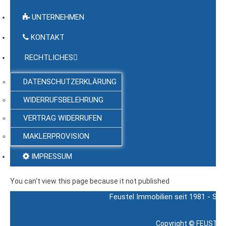
UNTERNEHMEN
KONTAKT
RECHTLICHES
DATENSCHUTZERKLÄRUNG
WIDERRUFSBELEHRUNG
VERTRAG WIDERRUFEN
MAKLERPROVISION
IMPRESSUM
You can't view this page because it not published
Feustel Immobilien seit 1981 - Sch
Copyright ©
FEUSTEL 