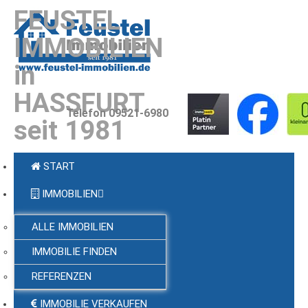
FEUSTEL
IMMOBILIEN
in
HASSFURT
Telefon 09521-6980
seit 1981
START
IMMOBILIEN
ALLE IMMOBILIEN
IMMOBILIE FINDEN
REFERENZEN
IMMOBILIE VERKAUFEN