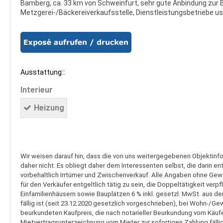
Bamberg, ca. 33 km von Schweinfurt, sehr gute Anbindung zur B
Metzgerei-/Bäckereiverkaufsstelle, Dienstleistungsbetriebe 
Ausstattung::
Interieur
Heizung
Wir weisen darauf hin, dass die von uns weitergegebenen Objektinf
daher nicht. Es obliegt daher dem Interessenten selbst, die darin e
vorbehaltlich Irrtümer und Zwischenverkauf. Alle Angaben ohne Gewäh
für den Verkäufer entgeltlich tätig zu sein, die Doppeltätigkeit v
Einfamilienhäusern sowie Bauplätzen 6 % inkl. gesetzl. MwSt. aus de
fällig ist (seit 23.12.2020 gesetzlich vorgeschrieben), bei Wohn-/G
beurkundeten Kaufpreis, die nach notarieller Beurkundung vom Käufer
Mietvertragsunterzeichnung vom Mieter zur sofortigen Zahlung fällig 