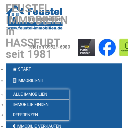
FEUSTEL
IMMOBILIEN
in
HASSFURT
Telefon 09521-6980
seit 1981
START
IMMOBILIEN
ALLE IMMOBILIEN
IMMOBILIE FINDEN
REFERENZEN
IMMOBILIE VERKAUFEN