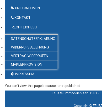
UNTERNEHMEN
KONTAKT
RECHTLICHES
DATENSCHUTZERKLÄRUNG
WIDERRUFSBELEHRUNG
VERTRAG WIDERRUFEN
MAKLERPROVISION
IMPRESSUM
You can't view this page because it not published
Feustel Immobilien seit 1981 - Sch
Copyright ©
FEUSTEL 